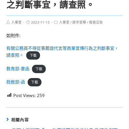
之判斷事宜，請查照。
Post
Post
Post
人事室
2023-11-13
人事室
/
政令宣導
/
首頁公告
author:
published:
category:
如附件:
有關公務員不得從事薦證代言等商業宣傳行為之判斷事宜，
請查照。
下載
教育部-書函
下載
銓敘部-函
下載
Post Views:
259
相關內容