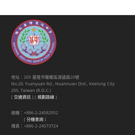
地址：205 基隆市暖暖區源遠路20號
No.20, Yuanyuan Rd., Nuannuan Dist., Keelung City
205, Taiwan (R.O.C.)
[
交通資訊
] [
規劃路線
]
總機：+886-2-24582052
[
分機查詢
]
傳真：+886-2-24573724