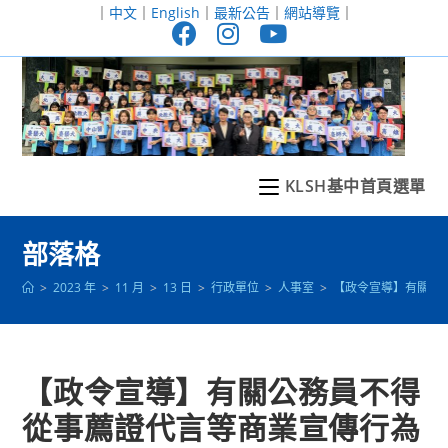
跳
｜
中文
｜
English
｜
最新公告
｜
網站導覽
｜
轉
至
主
要
內
容
KLSH基中首頁選單
部落格
>
2023 年
>
11 月
>
13 日
>
行政單位
>
人事室
>
【政令宣導】有關公
【政令宣導】有關公務員不得
從事薦證代言等商業宣傳行為