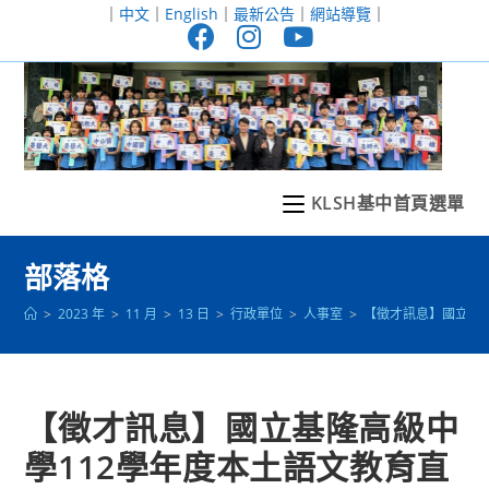
跳
｜
中文
｜
English
｜
最新公告
｜
網站導覽
｜
轉
至
主
要
內
容
KLSH基中首頁選單
部落格
>
2023 年
>
11 月
>
13 日
>
行政單位
>
人事室
>
【徵才訊息】國立基
【徵才訊息】國立基隆高級中
學112學年度本土語文教育直