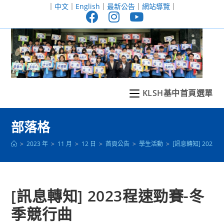
跳
｜
中文
｜
English
｜
最新公告
｜
網站導覽
｜
轉
至
主
要
內
容
KLSH基中首頁選單
部落格
>
2023 年
>
11 月
>
12 日
>
首頁公告
>
學生活動
>
[訊息轉知] 202
[訊息轉知] 2023程速勁賽-冬
季競行曲