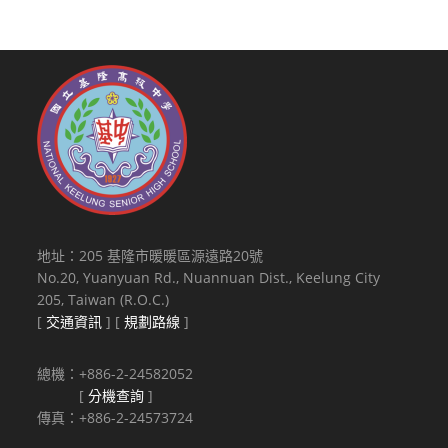
地址：205 基隆市暖暖區源遠路20號
No.20, Yuanyuan Rd., Nuannuan Dist., Keelung City
205, Taiwan (R.O.C.)
[
交通資訊
] [
規劃路線
]
總機：+886-2-24582052
[
分機查詢
]
傳真：+886-2-24573724