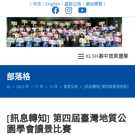
跳
｜
中文
｜
English
｜
最新公告
｜
網站導覽
｜
轉
至
主
要
內
容
KLSH基中首頁選單
部落格
>
2023 年
>
11 月
>
12 日
>
首頁公告
>
[訊息轉知] 第四屆臺灣地質公
[訊息轉知] 第四屆臺灣地質公
園學會讀景比賽