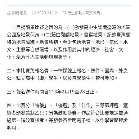
Post
Post
Post
訓育組長
2023-11-12
學生活動
/
首頁公告
author:
published:
category:
一、旨揭讀景比賽之目的為：(一)激發高中生認識臺灣的地質
公園及地景保育。(二)藉由閱讀地景、書寫地景，紀錄臺灣獨
特的地景風貌。地景所指，至少包括地質、地形、氣候、水
文、生態等自然環境，以及作用於其中的經濟、社會、文
化、聚落等人文活動與現象等。
二、本比賽免報名費，一律採線上報名、送件，國內、外之
公、私立高中（職）學生，以及自學學生，皆可參加。
三、報名送件時間自113年2月19至28日止。
四、比賽分「特優」、「優選」及「佳作」三等第評選，獲
獎者頒發獎狀乙只；另為鼓勵參賽，作品符合比賽規定並通
過第一階段審核者，寄發參賽證明電子檔，以作學習歷程證
明用。