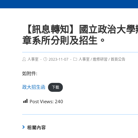
【訊息轉知】國立政治大學
章系所分則及招生。
Post
Post
Post
人事室
2023-11-07
人事室
/
進修研習
/
首頁公告
author:
published:
category:
如附件:
政大招生函
下載
Post Views:
240
相關內容