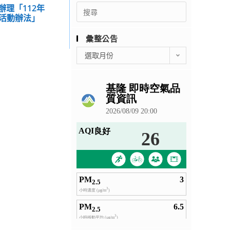
Search
辦理「112年
活動辦法」
for:
彙整公告
彙
選取月份
整
公
告