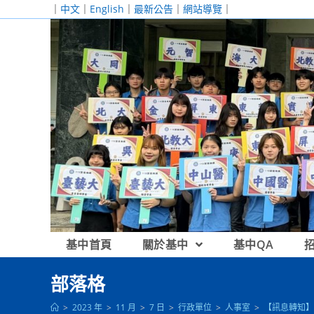
跳
｜
中文
｜
English
｜
最新公告
｜
網站導覽
｜
轉
至
主
要
內
容
基中首頁
關於基中
基中QA
部落格
>
2023 年
>
11 月
>
7 日
>
行政單位
>
人事室
>
【訊息轉知】