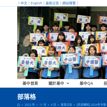
跳
｜
中文
｜
English
｜
最新公告
｜
網站導覽
｜
轉
至
主
要
內
容
基中首頁
關於基中
基中QA
部落格
>
2023 年
>
11 月
>
4 日
>
首頁公告
>
[訊息轉知] 2024冬令