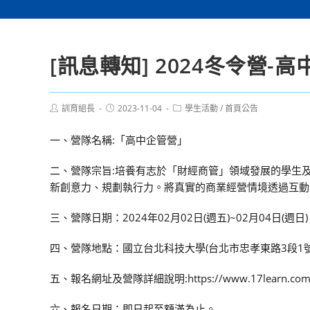
[訊息轉知] 2024冬令營-
Post
Post
Post
訓育組長
2023-11-04
學生活動
/
首頁公告
author:
published:
category:
一、營隊名稱:「高中企管營」
二、營隊宗旨:培養有志於「財經商管」領域發展的學生
新創意力、規劃執行力。將真實的商業經營情境透過互動
三、營隊日期：2024年02月02日(週五)~02月04日(週日)
四、營隊地點：國立台北科技大學(台北市忠孝東路3段1號
五、報名網址及營隊詳細說明:https://www.17learn.com
六、報名日期：即日起至額滿為止。