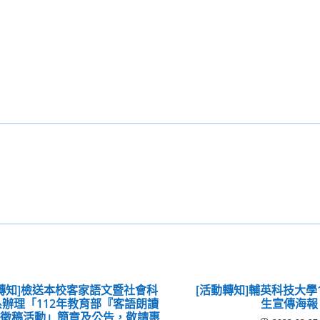
轉知]檢送本校客家語文暨社會科
[活動轉知]輔英科技大學
辦理「112年教育部『客語朗讀
生宣傳海報
』徵稿活動」簡章及公告，敬請惠