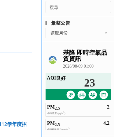
Search
for:
彙整公告
彙
選取月份
整
公
告
112學年度招