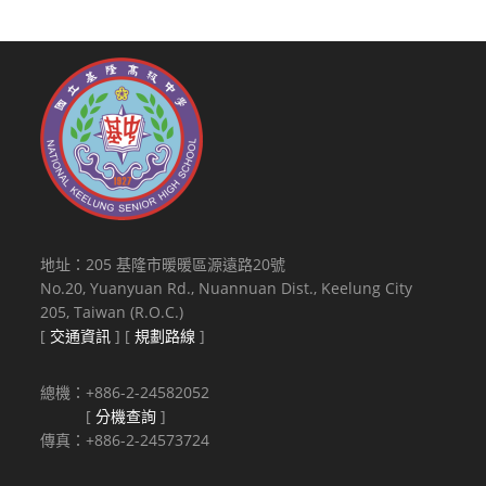
地址：205 基隆市暖暖區源遠路20號
No.20, Yuanyuan Rd., Nuannuan Dist., Keelung City
205, Taiwan (R.O.C.)
[
交通資訊
] [
規劃路線
]
總機：+886-2-24582052
[
分機查詢
]
傳真：+886-2-24573724