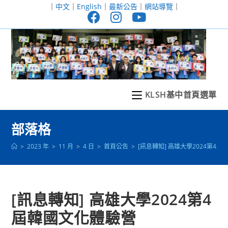
跳
｜
中文
｜
English
｜
最新公告
｜
網站導覽
｜
轉
至
主
要
內
容
KLSH基中首頁選單
部落格
>
2023 年
>
11 月
>
4 日
>
首頁公告
>
[訊息轉知] 高雄大學2024第4
[訊息轉知] 高雄大學2024第4
屆韓國文化體驗營