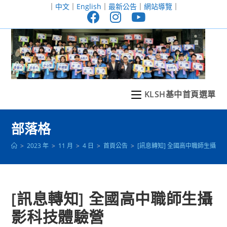
跳
｜
中文
｜
English
｜
最新公告
｜
網站導覽
｜
轉
至
主
要
內
容
KLSH基中首頁選單
部落格
>
2023 年
>
11 月
>
4 日
>
首頁公告
>
[訊息轉知] 全國高中職師生攝影
[訊息轉知] 全國高中職師生攝
影科技體驗營