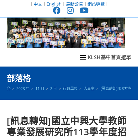
跳
｜
中文
｜
English
｜
最新公告
｜
網站導覽
｜
轉
至
主
要
內
容
KLSH基中首頁選單
部落格
>
2023 年
>
11 月
>
2 日
>
行政單位
>
人事室
>
[訊息轉知]國立中興
[訊息轉知]國立中興大學教師
專業發展研究所113學年度招