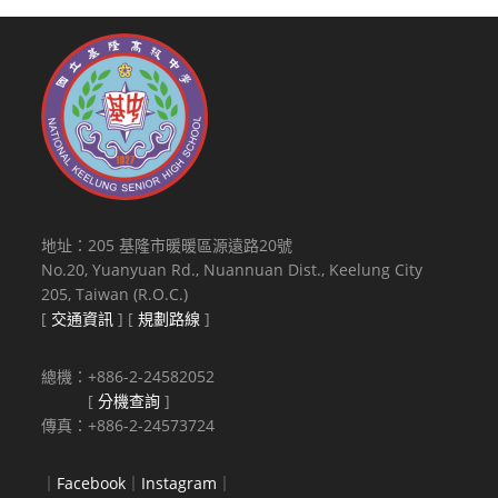
地址：205 基隆市暖暖區源遠路20號
No.20, Yuanyuan Rd., Nuannuan Dist., Keelung City
205, Taiwan (R.O.C.)
[
交通資訊
] [
規劃路線
]
總機：+886-2-24582052
[
分機查詢
]
傳真：+886-2-24573724
｜
Facebook
｜
Instagram
｜