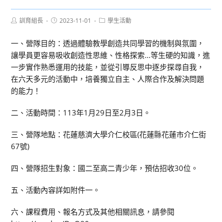
Post
Post
Post
訓育組長
2023-11-01
學生活動
author:
published:
category:
一、營隊目的：透過體驗教學創造共同學習的機制與氛圍，
讓學員更容易吸收創造性思維、性格探索…等生硬的知識，進
一步實作熟悉運用的技能，並從引導反思中逐步探尋自我，
在六天多元的活動中，培養獨立自主、人際合作及解決問題
的能力！
二、活動時間：113年1月29日至2月3日。
三、營隊地點：花蓮慈濟大學介仁校區(花蓮縣花蓮市介仁街
67號)
四、營隊招生對象：國二至高二青少年，預估招收30位。
五、活動內容詳如附件一。
六、課程費用、報名方式及其他相關訊息，請參閱