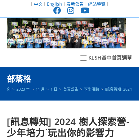
跳
｜
中文
｜
English
｜
最新公告
｜
網站導覽
｜
轉
至
主
要
內
容
KLSH基中首頁選單
部落格
>
2023 年
>
11 月
>
1 日
>
首頁公告
>
學生活動
>
[訊息轉知] 2024
[訊息轉知] 2024 樹人探索營-
少年培力˙玩出你的影響力