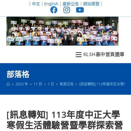
跳
｜
中文
｜
English
｜
最新公告
｜
網站導覽
｜
轉
至
主
要
內
容
KLSH基中首頁選單
部落格
>
2023 年
>
11 月
>
1 日
>
首頁公告
>
[訊息轉知] 113年度中正大學
[訊息轉知] 113年度中正大學
寒假生活體驗營暨學群探索營