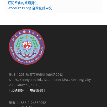
訂閱留言的資訊提供
WordPress.org 台灣繁體中文
地址：205 基隆市暖暖區源遠路20號
No.20, Yuanyuan Rd., Nuannuan Dist., Keelung City
205, Taiwan (R.O.C.)
[
交通資訊
] [
規劃路線
]
總機：+886-2-24582052