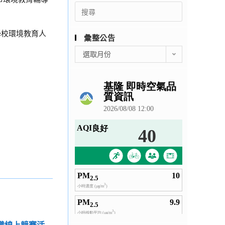
Search
for:
學校環境教育人
彙整公告
彙
選取月份
整
公
告
知識線上競賽活