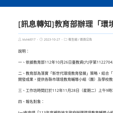
[訊息轉知]教育部辦理「
Post
Post
Post
klshkl017
2023-10-27
衛生組
/
首頁公告
author:
published:
category:
說明：
一、依據教育部112年10月26日臺教資(六)字第112270
二、教育部為落實「新世代環境教育發展」策略，結合「
開發成果，提供各縣市環境教育輔導小組（團）及學校教
三、工作坊時間訂於112年11月28日（星期二）上午9
四、報名對象：
(一)有申請「113年度補助地方政府辦理環境教育輔導