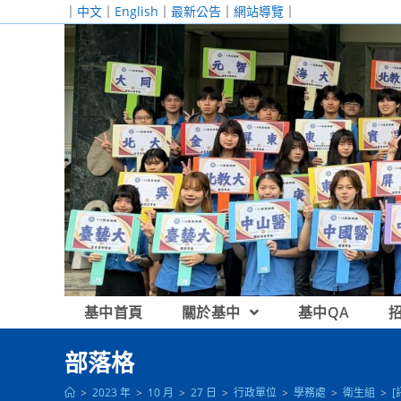
跳
｜
中文
｜
English
｜
最新公告
｜
網站導覽
｜
轉
至
主
要
內
容
基中首頁
關於基中
基中QA
部落格
>
2023 年
>
10 月
>
27 日
>
行政單位
>
學務處
>
衛生組
>