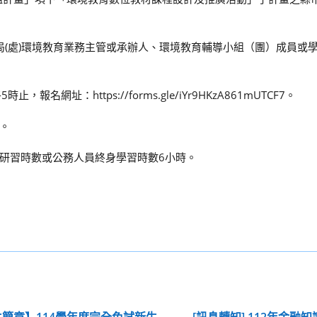
局(處)環境教育業務主管或承辦人、環境教育輔導小組（團）成員或
網址：https://forms.gle/iYr9HKzA861mUTCF7。
。
研習時數或公務人員終身學習時數6小時。
簡章】114學年度完全免試新生
[訊息轉知] 112年金融