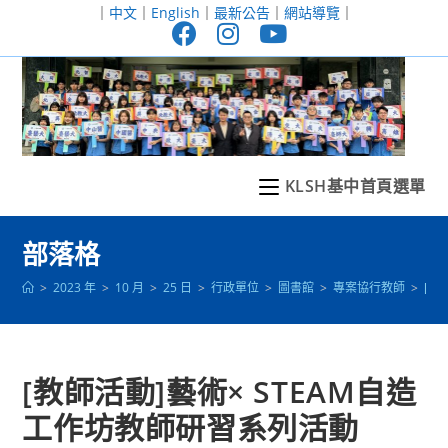
跳
｜
中文
｜
English
｜
最新公告
｜
網站導覽
｜
轉
至
主
要
內
容
KLSH基中首頁選單
部落格
>
2023 年
>
10 月
>
25 日
>
行政單位
>
圖書館
>
專案協行教師
>
[教
[教師活動]藝術× STEAM自造
工作坊教師研習系列活動