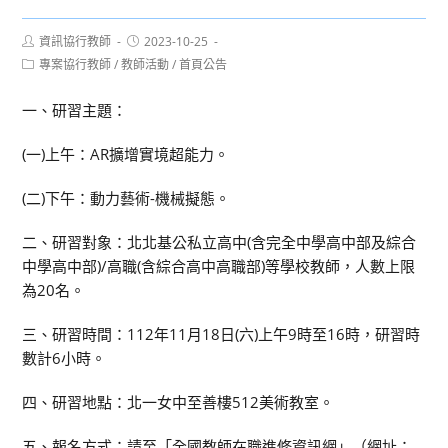
Post
Post
資訊協行教師
2023-10-25
author:
published:
Post
專案協行教師
/
教師活動
/
首頁公告
category:
一、研習主題：
(一)上午：AR擴增實境超能力。
(二)下午：動力藝術-機械擬態。
二、研習對象：北北基公私立高中(含完全中學高中部及綜合
中學高中部)/高職(含綜合高中高職部)等學校教師，人數上限
為20名。
三、研習時間：112年11月18日(六)上午9時至16時，研習時
數計6小時。
四、研習地點：北一女中至善樓512美術教室。
五、報名方式：請至「全國教師在職進修資訊網」（網址：