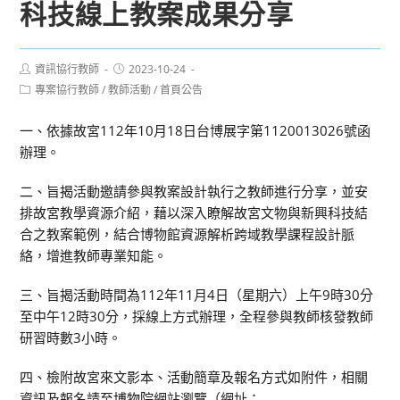
科技線上教案成果分享
Post
Post
資訊協行教師
2023-10-24
author:
published:
Post
專案協行教師
/
教師活動
/
首頁公告
category:
一、依據故宮112年10月18日台博展字第1120013026號函
辦理。
二、旨揭活動邀請參與教案設計執行之教師進行分享，並安
排故宮教學資源介紹，藉以深入瞭解故宮文物與新興科技結
合之教案範例，結合博物館資源解析跨域教學課程設計脈
絡，增進教師專業知能。
三、旨揭活動時間為112年11月4日（星期六）上午9時30分
至中午12時30分，採線上方式辦理，全程參與教師核發教師
研習時數3小時。
四、檢附故宮來文影本、活動簡章及報名方式如附件，相關
資訊及報名請至博物院網站瀏覽（網址：