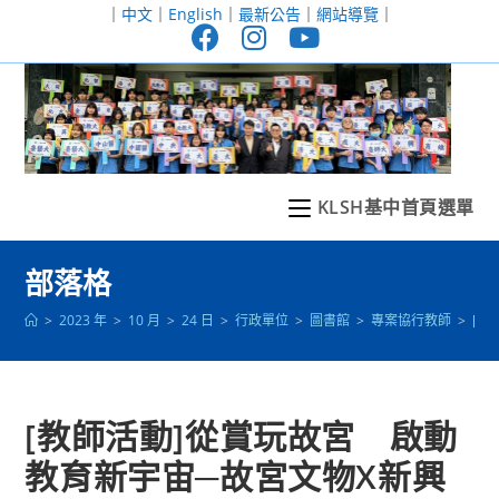
跳
｜
中文
｜
English
｜
最新公告
｜
網站導覽
｜
轉
至
主
要
內
容
KLSH基中首頁選單
部落格
>
2023 年
>
10 月
>
24 日
>
行政單位
>
圖書館
>
專案協行教師
>
[教
[教師活動]從賞玩故宮 啟動
教育新宇宙─故宮文物X新興