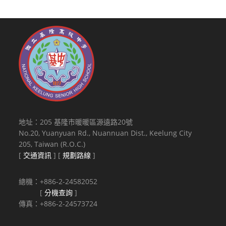
地址：205 基隆市暖暖區源遠路20號
No.20, Yuanyuan Rd., Nuannuan Dist., Keelung City
205, Taiwan (R.O.C.)
[
交通資訊
] [
規劃路線
]
總機：+886-2-24582052
[
分機查詢
]
傳真：+886-2-24573724