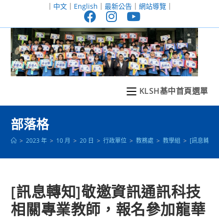
跳
｜
中文
｜
English
｜
最新公告
｜
網站導覽
｜
轉
至
主
要
內
容
KLSH基中首頁選單
部落格
>
2023 年
>
10 月
>
20 日
>
行政單位
>
教務處
>
教學組
>
[訊息轉知
[訊息轉知]敬邀資訊通訊科技
相關專業教師，報名參加龍華