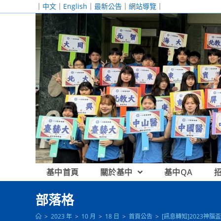
跳
｜
中文
｜
English
｜
最新公告
｜
網站導覽
｜
轉
至
主
要
內
容
基中首頁
關於基中
基中QA
部落格
>
2023 年
>
10 月
>
18 日
>
首頁公告
>
[訊息轉知]2023神