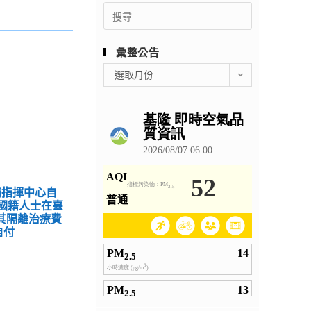
Search
for:
彙整公告
彙
選取月份
整
公
告
情指揮中心自
本國籍人士在臺
，其隔離治療費
自付