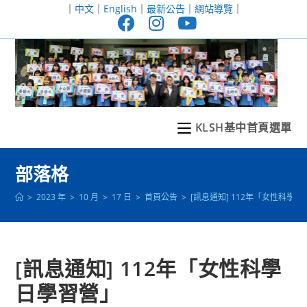
跳
｜
中文
｜
English
｜
最新公告
｜
網站導覽
｜
轉
至
主
要
內
容
KLSH基中首頁選單
部落格
>
2023 年
>
10 月
>
17 日
>
首頁公告
>
[訊息通知] 112年「女性科學
[訊息通知] 112年「女性科學
日學習營」