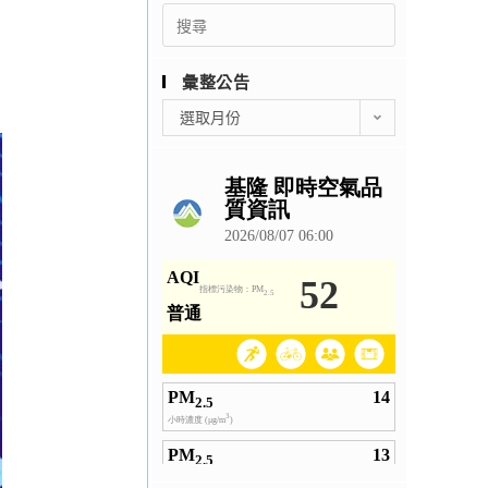
Search
for:
彙整公告
彙
選取月份
整
公
告