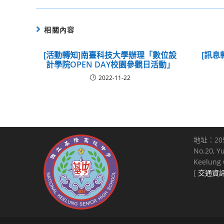
相關內容
[活動轉知]南臺科技大學辦理「數位設
[訊息
計學院OPEN DAY校園參觀日活動」
2022-11-22
地址：20
No.20, Y
Keelung C
[
交通資