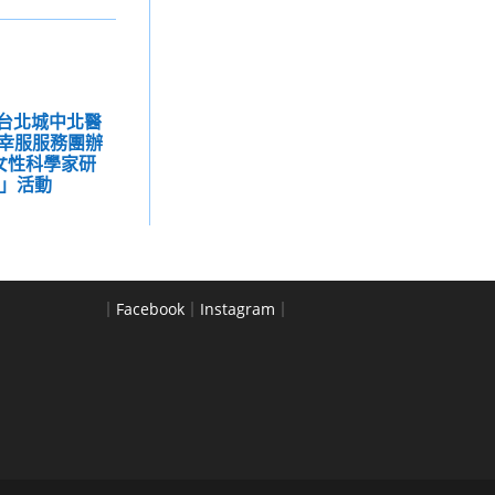
學台北城中北醫
幸服服務團辦
學女性科學家研
禮」活動
｜
Facebook
｜
Instagram
｜