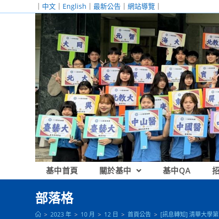
跳
｜
中文
｜
English
｜
最新公告
｜
網站導覽
｜
轉
至
主
要
內
容
基中首頁
關於基中
基中QA
部落格
>
2023 年
>
10 月
>
12 日
>
首頁公告
>
[訊息轉知] 清華大