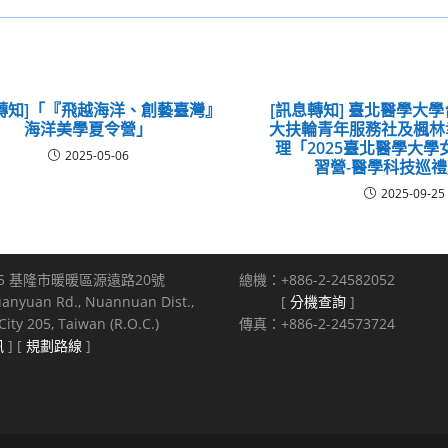
轉知]「『飛越海洋、創藝臺灣』
[訊息轉知] 臺北醫學大
海洋美學夏令營」
大扶輪青年服務社及楓林
理「2025臺北醫學大
2025-05-06
習營-醫學科技巡
2025-09-25
5 基隆市暖暖區源遠路20號
總機：+886-2-24582052
uanyuan Rd., Nuannuan Dist.,
[
分機查詢
]
ity 205, Taiwan (R.O.C.)
傳真：+886-2-24573724
訊
] [
規劃路線
]