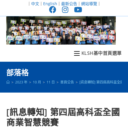
跳
｜
中文
｜
English
｜
最新公告
｜
網站導覽
｜
轉
至
主
要
內
容
KLSH基中首頁選單
部落格
>
2023 年
>
10 月
>
11 日
>
首頁公告
>
[訊息轉知] 第四屆高科盃全國
[訊息轉知] 第四屆高科盃全國
商業智慧競賽