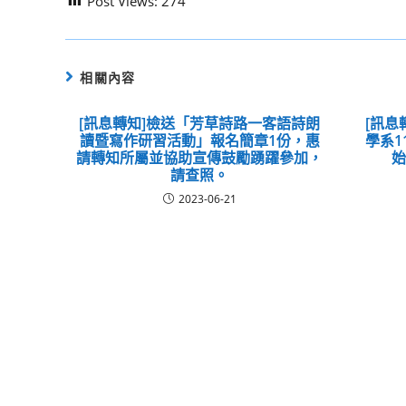
Post Views:
274
相關內容
[訊息轉知]檢送「芳草詩路⼀客語詩朗
[訊息
讀暨寫作研習活動」報名簡章1份，惠
學系1
請轉知所屬並協助宣傳鼓勵踴躍參加，
請查照。
2023-06-21