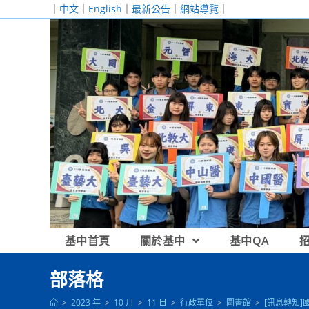
跳
｜
中文
｜
English
｜
最新公告
｜
網站導覽
｜
轉
至
主
要
內
容
基中首頁
關於基中
基中QA
部落格
>
2023 年
>
10 月
>
11 日
>
行政單位
>
圖書館
>
[訊息轉知