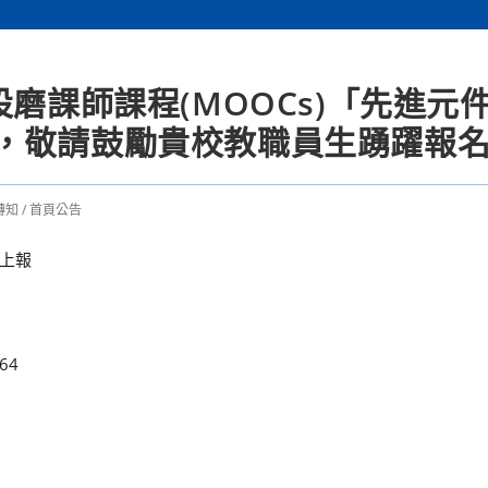
設磨課師課程(MOOCs)「先進元
，敬請鼓勵貴校教職員生踴躍報
轉知
/
首頁公告
上報
264