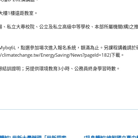
資大樓1樓遠距教室。
場、私立大專校院、公立及私立高級中等學校、本部所屬機關(構)之
rl.cc/Mybq6L，點選參加場次進入報名系統，額滿為止。另課程講義請
echange.tw/EnergySaving/News?pageId=182)下載。
取得結訓證明；另提供環境教育3小時、公務員終身學習時數。
息轉知] 世新大學辦理「世新探索
[訊息轉知]檢附國立臺