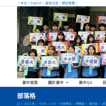
跳
｜
中文
｜
English
｜
最新公告
｜
網站導覽
｜
轉
至
主
要
內
容
基中首頁
關於基中
基中QA
部落格
>
2023 年
>
10 月
>
6 日
>
行政單位
>
學務處
>
衛生組
>
[