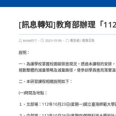
[訊息轉知]教育部辦理「1
Post
Post
Post
klshkl017
2023-10-06
衛生組
/
首頁公告
author:
published:
category:
說明：
一、為讓學校掌握校園碳排放現況，透過本課程的安排，
規劃整體的減量策略及減量路徑，使參訓學員進而落實溫
二、本研習課程相關說明如下：
(一)時間及地點：
１、北部場：112年10月23日(星期一)國立臺灣師範大
２、中部場：112年10月26日(星期四)朝陽科技大學設計