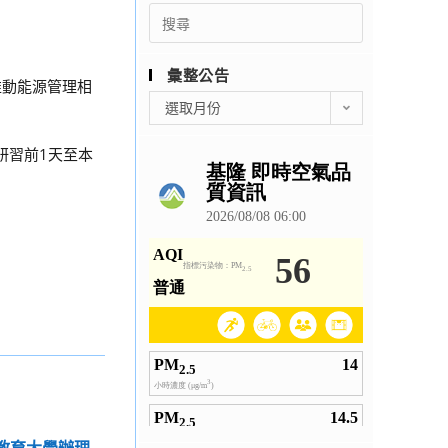
Search
for:
彙整公告
推動能源管理相
彙
選取月份
整
公
於研習前1天至本
告
中教育大學辦理