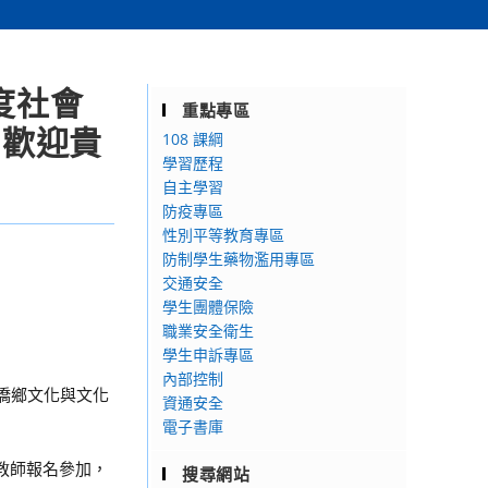
度社會
重點專區
」歡迎貴
108 課綱
學習歷程
自主學習
防疫專區
性別平等教育專區
防制學生藥物濫用專區
交通安全
學生團體保險
職業安全衛生
學生申訴專區
內部控制
門僑鄉文化與文化
資通安全
電子書庫
領域教師報名參加，
搜尋網站