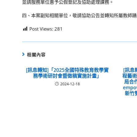
並請服務單位惠予公假登記及協助處理課務。
四、本案副知相關單位，敬請協助公告並轉知所屬教師踴
Post Views:
281
相關內容
[訊息轉知]「2025全國特殊教育教學實
[訊息
務學術研討會暨徵稿實施計畫」
程藝
局合
2024-12-18
emp
新竹雙