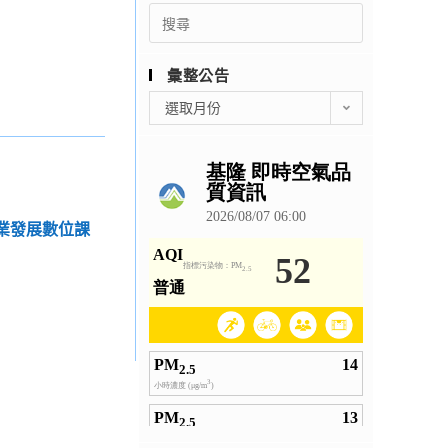
Search
for:
彙整公告
彙
選取月份
整
公
告
專業發展數位課