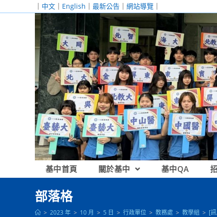
跳
｜
中文
｜
English
｜
最新公告
｜
網站導覽
｜
轉
至
主
要
內
容
基中首頁
關於基中
基中QA
部落格
>
2023 年
>
10 月
>
5 日
>
行政單位
>
教務處
>
教學組
>
[