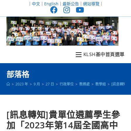
跳
｜
中文
｜
English
｜
最新公告
｜
網站導覽
｜
轉
至
主
要
內
容
KLSH基中首頁選單
部落格
>
2023 年
>
9 月
>
27 日
>
行政單位
>
教務處
>
教學組
>
[訊息轉知]
[訊息轉知]貴單位遴薦學生參
加「2023年第14屆全國高中