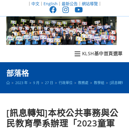
跳
｜
中文
｜
English
｜
最新公告
｜
網站導覽
｜
轉
至
主
要
內
容
KLSH基中首頁選單
部落格
>
2023 年
>
9 月
>
27 日
>
行政單位
>
教務處
>
教學組
>
[訊息轉知
[訊息轉知]本校公共事務與公
民教育學系辦理「2023童軍