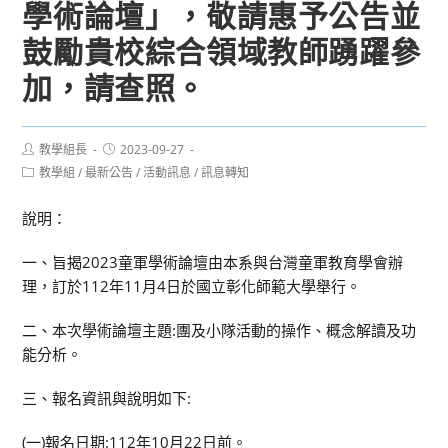
學術論壇」，敬請惠予公告並
鼓勵貴校綜合領域教師踴躍參
加，請查照。
Post
Post
教學組長
2023-09-27
author:
published:
Post
教學組
/
最新公告
/
活動訊息
/
訊息轉知
category:
說明：
一、旨揭2023童軍學術論壇由本系與台灣童軍教育學會辦
理，訂於112年11月4日於國立彰化師範大學舉行。
二、本次學術論壇主題:團及小隊活動的操作、概念解讀及功
能分析。
三、報名資訊與說明如下:
(一)報名日期:112年10月22日前。