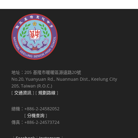
地址：205 基隆市暖暖區源遠路20號
No.20, Yuanyuan Rd., Nuannuan Dist., Keelung City
205, Taiwan (R.O.C.)
[
交通資訊
] [
規劃路線
]
總機：+886-2-24582052
[
分機查詢
]
傳真：+886-2-24573724