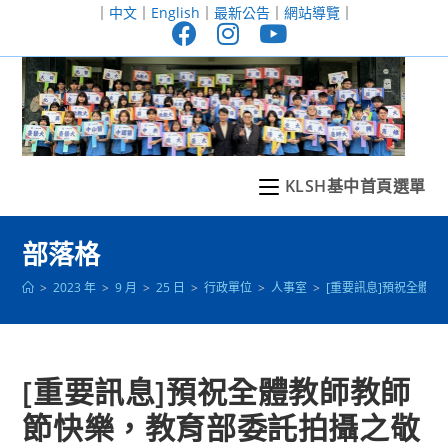
跳
｜
中文
｜
English
｜
最新公告
｜
網站導覽
｜
轉
至
主
要
內
容
KLSH基中首頁選單
部落格
>
2023 年
>
9 月
>
25 日
>
行政單位
>
人事室
>
[重要訊息]預祝全體教
[重要訊息]預祝全體教師教師
節快樂，教育部委託拍攝之敬