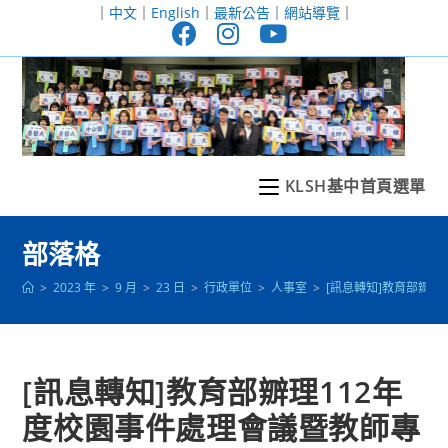
跳
｜
中文
｜
English
｜
最新公告
｜
網站導覽
｜
轉
至
主
要
內
容
KLSH基中首頁選單
部落格
>
2023 年
>
9 月
>
23 日
>
行政單位
>
人事室
>
[訊息轉知]教育部辧
[訊息轉知]教育部辧理112年
度校園事件處理會議暨教師專