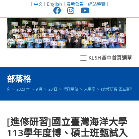
跳
｜
中文
｜
English
｜
最新公告
｜
網站導覽
｜
轉
至
主
要
內
容
KLSH基中首頁選單
部落格
>
2023 年
>
9 月
>
20 日
>
行政單位
>
人事室
>
[進修研習]國立臺灣海
[進修研習]國立臺灣海洋大學
113學年度博、碩士班甄試入