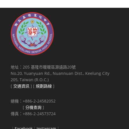
地址：205 基隆市暖暖區源遠路20號
No.20, Yuanyuan Rd., Nuannuan Dist., Keelung City
205, Taiwan (R.O.C.)
[
交通資訊
] [
規劃路線
]
總機：+886-2-24582052
[
分機查詢
]
傳真：+886-2-24573724
｜
Facebook
｜
Instagram
｜