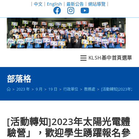
跳
｜
中文
｜
English
｜
最新公告
｜
網站導覽
｜
轉
至
主
要
內
容
KLSH基中首頁選單
部落格
>
2023 年
>
9 月
>
19 日
>
行政單位
>
教務處
>
[活動轉知]2023年
[活動轉知]2023年太陽光電體
驗營」，歡迎學生踴躍報名參