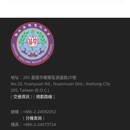
地址：205 基隆市暖暖區源遠路20號
No.20, Yuanyuan Rd., Nuannuan Dist., Keelung City
205, Taiwan (R.O.C.)
[
交通資訊
] [
規劃路線
]
總機：+886-2-24582052
[
分機查詢
]
傳真：+886-2-24573724