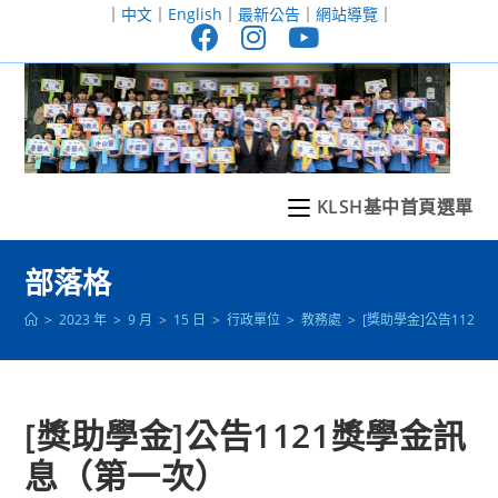
跳
｜
中文
｜
English
｜
最新公告
｜
網站導覽
｜
轉
至
主
要
內
容
KLSH基中首頁選單
部落格
>
2023 年
>
9 月
>
15 日
>
行政單位
>
教務處
>
[獎助學金]公告112
[獎助學金]公告1121獎學金訊
息（第一次）