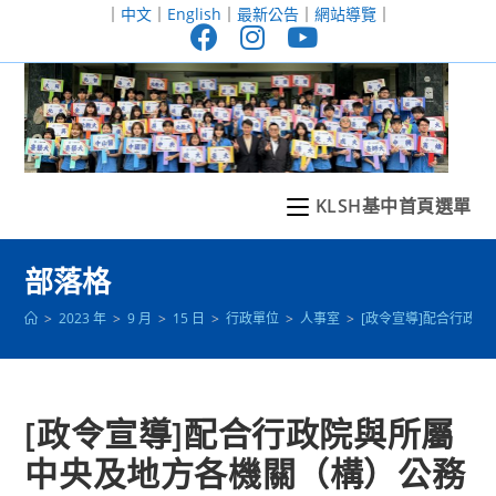
跳
｜
中文
｜
English
｜
最新公告
｜
網站導覽
｜
轉
至
主
要
內
容
KLSH基中首頁選單
部落格
>
2023 年
>
9 月
>
15 日
>
行政單位
>
人事室
>
[政令宣導]配合行政
[政令宣導]配合行政院與所屬
中央及地方各機關（構）公務