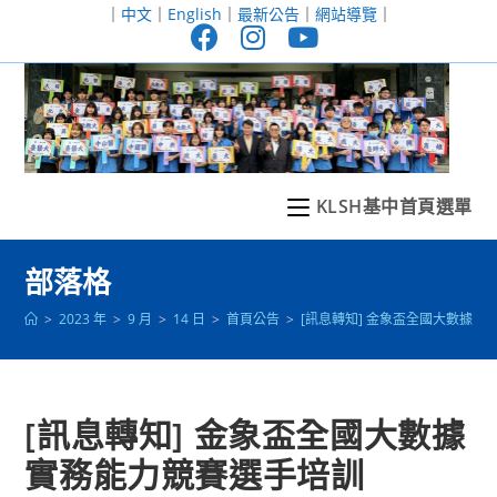
跳
｜
中文
｜
English
｜
最新公告
｜
網站導覽
｜
轉
至
主
要
內
容
KLSH基中首頁選單
部落格
>
2023 年
>
9 月
>
14 日
>
首頁公告
>
[訊息轉知] 金象盃全國大數據實
[訊息轉知] 金象盃全國大數據
實務能力競賽選手培訓