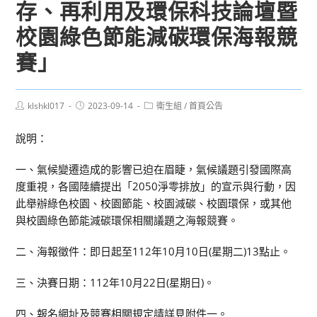
存、再利用及環保科技論壇暨
校園綠色節能減碳環保海報競
賽」
Post
Post
Post
klshkl017
2023-09-14
衛生組
/
首頁公告
author:
published:
category:
說明：
一、氣候變遷造成的影響已迫在眉睫，氣候議題引發國際高
度重視，各國陸續提出「2050淨零排放」的宣示與行動，因
此舉辦綠色校園、校園節能、校園減碳、校園環保，或其他
與校園綠色節能減碳環保相關議題之海報競賽。
二、海報徵件：即日起至112年10月10日(星期二)13點止。
三、決賽日期：112年10月22日(星期日)。
四、報名網址及競賽相關規定請詳見附件一。