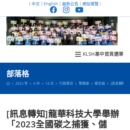
跳
｜
中文
｜
English
｜
最新公告
｜
網站導覽
｜
轉
至
主
要
內
容
KLSH基中首頁選單
部落格
>
2023 年
>
9 月
>
14 日
>
行政單位
>
學務處
>
衛生組
>
[訊息轉知
[訊息轉知]龍華科技大學舉辦
「2023全國碳之捕獲、儲