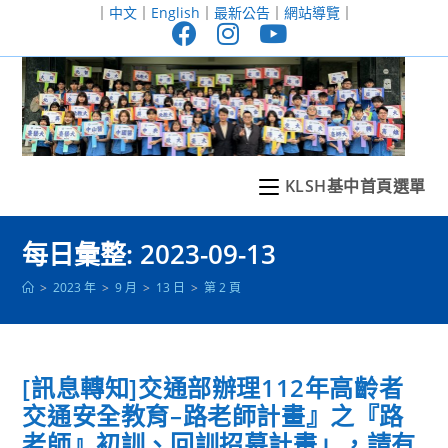
跳
｜
中文
｜
English
｜
最新公告
｜
網站導覽
｜
轉
至
主
要
內
容
KLSH基中首頁選單
每日彙整: 2023-09-13
>
2023 年
>
9 月
>
13 日
>
第 2 頁
[訊息轉知]交通部辦理112年高齡者
交通安全教育–路老師計畫』之『路
老師』初訓、回訓招募計畫」，請有