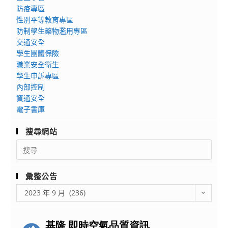
防疫專區
齡
性別平等教育專區
者
防制學生藥物濫用專區
交
交通安全
通
學生團體保險
安
職業安全衛生
全
學生申訴專區
教
內部控制
育
資通安全
–
電子書庫
路
搜尋網站
老
師
Search
for:
計
畫』
彙整公告
之
彙
『路
2023 年 9 月 (236)
整
老
公
師』
告