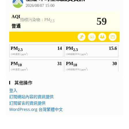
初
訓、
回
訓
招
募
計
畫」，
請
有
興
趣
其他操作
之
登入
人
訂閱網站內容的資訊提供
員
訂閱留言的資訊提供
踴
WordPress.org 台灣繁體中文
躍
參
加