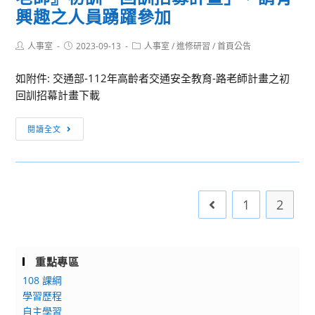
興趣之人員踴躍參加
Post
Post
Post
人事室
2023-09-13
人事室
/
進修研習
/
首頁公告
author:
published:
category:
如附件: 交通部-112年高齡者交通安全教育-路老師計畫之初
回訓招幕計畫下載
[訊
閱讀全文
息
轉
知]
交
1
2
Go to the previou
通
部
辦
理
重點專區
112
108 課綱
年
學習歷程
高
自主學習