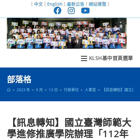
跳
｜
中文
｜
English
｜
最新公告
｜
網站導覽
｜
轉
至
主
要
內
容
KLSH基中首頁選單
部落格
>
2023 年
>
9 月
>
13 日
>
行政單位
>
人事室
>
【訊息轉知】國立臺灣
【訊息轉知】國立臺灣師範大
學進修推廣學院辦理「112年