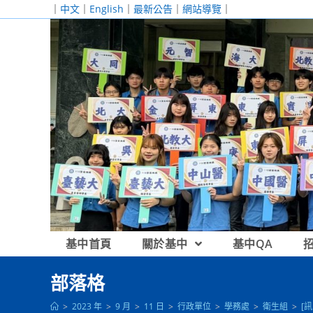
跳
｜
中文
｜
English
｜
最新公告
｜
網站導覽
｜
轉
至
主
要
內
容
基中首頁
關於基中
基中QA
部落格
>
2023 年
>
9 月
>
11 日
>
行政單位
>
學務處
>
衛生組
>
[