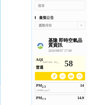
Search
for:
彙整公告
彙
選取月份
整
公
告