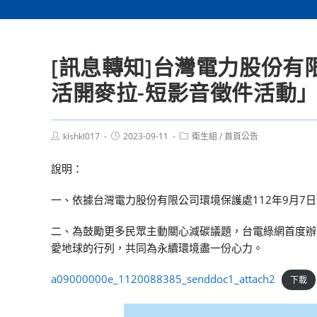
[訊息轉知]台灣電力股份
活開麥拉-短影音徵件活動
Post
Post
Post
klshkl017
2023-09-11
衛生組
/
首頁公告
author:
published:
category:
說明：
一、依據台灣電力股份有限公司環境保護處112年9月7日環
二、為鼓勵更多民眾主動關心減碳議題，台電綠網首度辦
愛地球的行列，共同為永續環境盡一份心力。
a09000000e_1120088385_senddoc1_attach2
下載