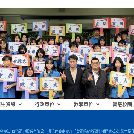
招生資訊
行政單位
教學單位
智慧校園
訊息轉知]台灣電力股份有限公司環境保護處辦理「台電綠網減碳生活開麥拉-短影音徵