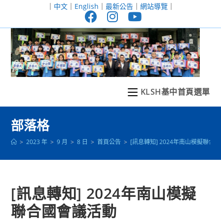
跳
｜
中文
｜
English
｜
最新公告
｜
網站導覽
｜
轉
至
主
要
內
容
KLSH基中首頁選單
部落格
>
2023 年
>
9 月
>
8 日
>
首頁公告
>
[訊息轉知] 2024年南山模擬聯合
[訊息轉知] 2024年南山模擬
聯合國會議活動