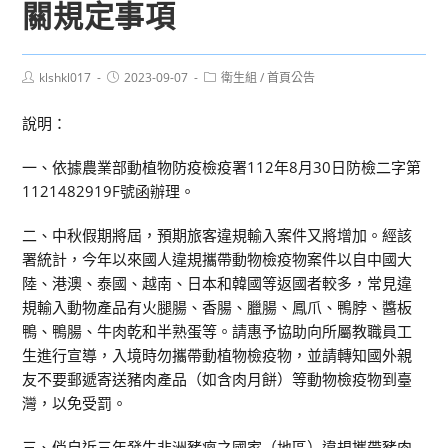
關規定事項
Post
Post
Post
klshkl017
2023-09-07
衛生組
/
首頁公告
author:
published:
category:
說明：
一、依據農業部動植物防疫檢疫署112年8月30日防檢二字第
1121482919F號函辦理。
二、中秋假期將屆，預期旅客違規輸入案件又將增加。經該
署統計，今年以來國人違規攜帶動物檢疫物案件以自中國大
陸、港澳、泰國、越南、日本和韓國等返國者較多，常見違
規輸入動物產品有火腿腸、香腸、臘腸、鳳爪、鴨脖、醬板
鴨、鴨腸、牛肉乾和半熟蛋等。請惠予協助向所屬教職員工
生進行宣導，入境時勿攜帶動植物檢疫物，並請轉知國外親
友不要郵遞寄送豬肉產品（如含肉月餅）等動物檢疫物到臺
灣，以免受罰。
三、倘自近三年發生非洲豬瘟之國家（地區）違規攜帶豬肉