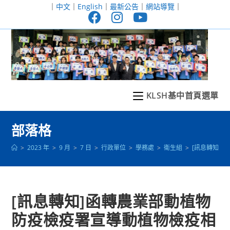
跳
｜
中文
｜
English
｜
最新公告
｜
網站導覽
｜
轉
至
主
要
內
容
KLSH基中首頁選單
部落格
>
2023 年
>
9 月
>
7 日
>
行政單位
>
學務處
>
衛生組
>
[訊息轉知]
[訊息轉知]函轉農業部動植物
防疫檢疫署宣導動植物檢疫相