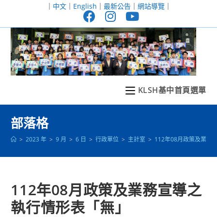
跳
｜
中文
｜
English
｜
最新公告
｜
網站導覽
｜
轉
至
主
要
內
容
KLSH基中首頁選單
部落格
>
2023 年
>
9 月
>
6 日
>
行政單位
>
主計室
>
112年08月政策及業
112年08月政策及業務宣導之
執行情形表「無」