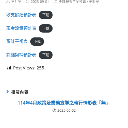
Post
Post
Post
主計室
2023-09-01
主計報表年度預算
/
主計室
author:
published:
category:
收支餘絀預計表
下載
現金流量預計表
下載
預計平衡表
下載
餘絀撥補預計表
下載
Post Views:
255
相關內容
114年4月政策及業務宣導之執行情形表「無」
2025-05-02