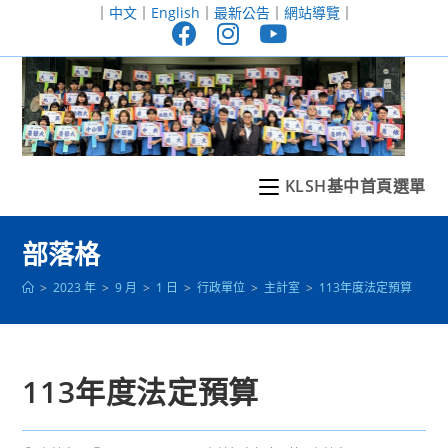
跳
｜
中文
｜
English
｜
最新公告
｜
網站導覽
｜
轉
至
主
要
內
容
KLSH基中首頁選單
部落格
>
2023 年
>
9 月
>
1 日
>
行政單位
>
主計室
>
113年度法定預算
113年度法定預算