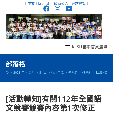
跳
｜
中文
｜
English
｜
最新公告
｜
網站導覽
｜
轉
至
主
要
內
容
KLSH基中首頁選單
部落格
>
2023 年
>
8 月
>
31 日
>
行政單位
>
教務處
>
教學組
>
[活動轉知]
[活動轉知]有關112年全國語
文競賽競賽內容第1次修正