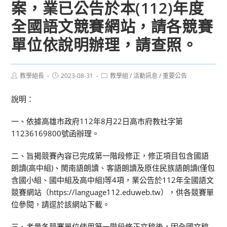
案，業已公告於本(112)年度
全國語文競賽網站，請各競賽
單位依說明辦理，請查照。
Post
Post
Post
教學組長
2023-08-31
教學組
/
活動訊息
/
重要公告
author:
published:
category:
說明：
一、依據高雄市政府112年8月22日高市府教社字第
11236169800號函辦理。
二、旨揭競賽內容已完成第一階段修正，修正項目包含國語
朗讀(高中組)、閩南語朗讀、客語朗讀及原住民族語朗讀(僅包
含國小組、國中組及高中組)等4項，業公告於112年全國語文
競賽網站（https://language112.eduweb.tw），供各競賽單
位參閱，請逕於該網站下載。
三、考量各競賽單位使用第一階段修正文稿後，因全國文稿