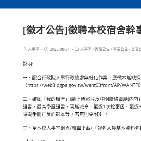
[徵才公告]徵聘本校宿舍幹
Post
Post
Post
人事室
2023-08-31
人事室
/
置頂公告
/
重要公告
/
首頁
author:
published:
category:
說明:
一、配合行政院人事行政總處無紙化作業，應徴本職缺採
（https://web3.dgpa.gov.tw/want03front/AP/WA
二、確認「我的履歷」(請上傳照片及註明聯絡電話)内
證書、最高學歷證書、現職派令、最近1次銓審函、最近
障礙手冊正反面影本等，若無則免附)】。
三、至本校人事室網頁/表單下載/「報名人員基本資料名冊」填