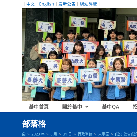
跳
｜
中文
｜
English
｜
最新公告
｜
網站導覽
｜
轉
至
主
要
內
容
基中首頁
關於基中
基中QA
部落格
>
2023 年
>
8 月
>
31 日
>
行政單位
>
人事室
>
[徵才公告]