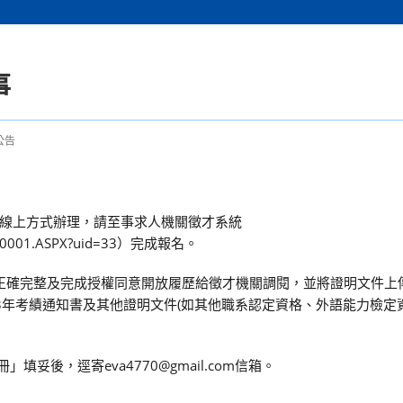
事
公告
線上方式辦理，請至事求人機關徵才系統
NTF00001.ASPX?uid=33）完成報名。
容正確完整及完成授權同意開放履歷給徵才機關調閱，並將證明文件上
3年考績通知書及其他證明文件(如其他職系認定資格、外語能力檢定
妥後，逕寄eva4770@gmail.com信箱。