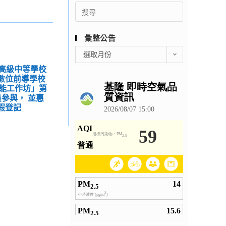
Search
for:
彙整公告
彙
選取月份
整
明高級中等學校
公
期數位前導學校
告
賦能工作坊」第
參與， 並惠
假登記