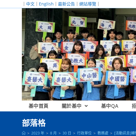
跳
｜
中文
｜
English
｜
最新公告
｜
網站導覽
｜
轉
至
主
要
內
容
基中首頁
關於基中
基中QA
部落格
>
2023 年
>
8 月
>
30 日
>
行政單位
>
教務處
>
[活動訊息]