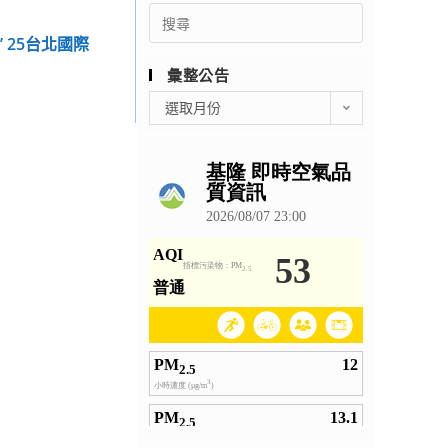
Search
for:
E’ 25台北國際
」
彙整公告
彙
選取月份
整
公
告