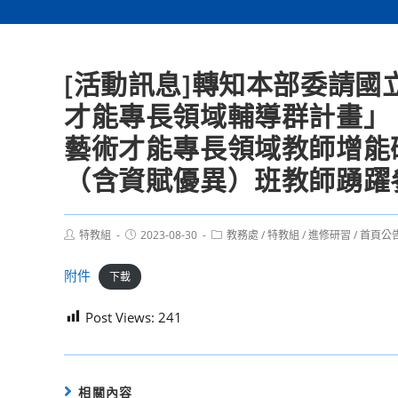
[活動訊息]轉知本部委請國立
才能專長領域輔導群計畫」，
藝術才能專長領域教師增能
（含資賦優異）班教師踴躍
Post
Post
Post
特教組
2023-08-30
教務處
/
特教組
/
進修研習
/
首頁公
author:
published:
category:
附件
下載
Post Views:
241
相關內容