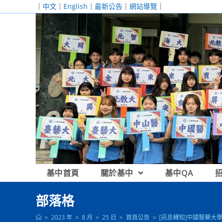
跳
｜
中文
｜
English
｜
最新公告
｜
網站導覽
｜
轉
至
主
要
內
容
基中首頁
關於基中
基中QA
部落格
>
2023 年
>
8 月
>
25 日
>
首頁公告
>
[訊息轉知]中國醫藥大