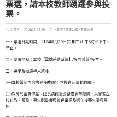
票選，請本校教師踴躍參與投
票。
Post
Post
Post
人事室
2023-08-25
人事室
/
重要公告
/
首頁公告
author:
published:
category:
一、票選日期時間：112年8月29日(星期二)上午8時至下午4
時止。
二、票選地點：本校【雲端差勤系統】/投票系統/投票。
三、選舉及被選舉人資格：
(一)本校編制內合格專任教師(不含教官及運動教練)。
(二)教師於留職停薪、延長病假及公務借調等期間，未實際在
校任教、服務，喪失選舉權與被選舉權及選任後喪失委員資
格。