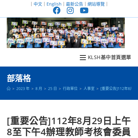
跳
｜
中文
｜
English
｜
最新公告
｜
網站導覽
｜
轉
至
主
要
內
容
KLSH基中首頁選單
部落格
>
2023 年
>
8 月
>
25 日
>
行政單位
>
人事室
>
[重要公告]112年8
[重要公告]112年8月29日上午
8至下午4辦理教師考核會委員