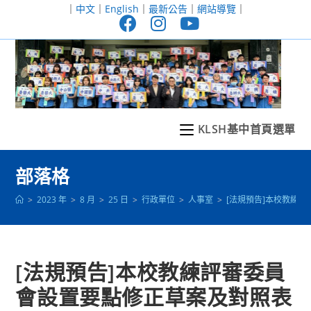
跳
｜
中文
｜
English
｜
最新公告
｜
網站導覽
｜
轉
至
主
要
內
容
KLSH基中首頁選單
部落格
>
2023 年
>
8 月
>
25 日
>
行政單位
>
人事室
>
[法規預告]本校教練
[法規預告]本校教練評審委員
會設置要點修正草案及對照表