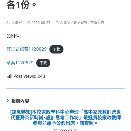
各1份。
Post
Post
Post
人事室
2023-08-25
人事室
/
政令宣導
/
首頁公告
author:
published:
category:
如附件:
修正對照表1120829
下載
草案1120829
下載
Post Views:
243
相關內容
[訊息轉知]本校家政學科中心辦理「高中家政教師跨世
代臺灣茶新時尚×設計思考工作坊」敬邀貴校家政教師
參與並惠予公假出席，請查照。
2023-03-30