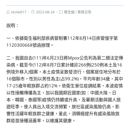
Post
Post
Post
klshkl017
2023-08-24
衛生組
/
首頁公告
author:
published:
category:
說明：
一、依據衛生福利部疾病管制署112年8月14日疾管慢字第
1120300668號函辦理。
二、我國自去(111)年6月23日將Mpox公告列為第二類法定傳
染病，截至今(112)年8月7日累計確診266例(250例本土及16
例境外移入)個案，本土疫情呈散發流行，個案居住地分布於
16個縣市，性別以男性為主(占99.2%)，平均年齡34歲，其中
17-25歲年輕族群占約12%。依衛生單位疫調結果，本波疫情
以性接觸傳播為主，加以我國鄰近國家(如：中國大陸、日
本、韓國、泰國等)疫情仍持續或升高，及暑期活動與國人旅
遊旺季，使人員出入境交流頻繁，故社區感染風險仍高，影
響性活躍年輕族群之健康，爰此，須積極提升有感染風險族
群疫苗接種涵蓋率，以維護其健康。