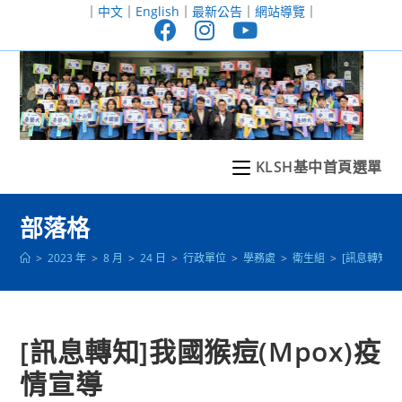
跳
｜
中文
｜
English
｜
最新公告
｜
網站導覽
｜
轉
至
主
要
內
容
KLSH基中首頁選單
部落格
>
2023 年
>
8 月
>
24 日
>
行政單位
>
學務處
>
衛生組
>
[訊息轉知]
[訊息轉知]我國猴痘(Mpox)疫
情宣導