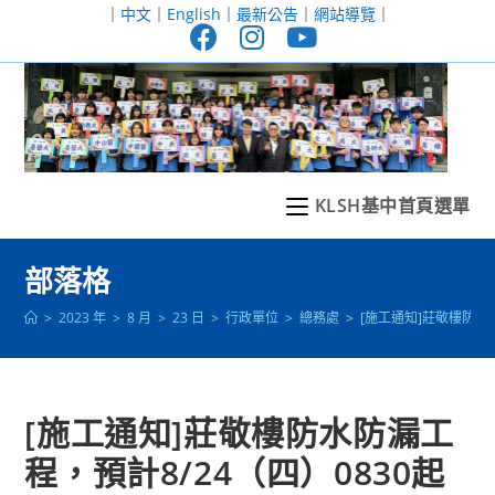
跳
｜
中文
｜
English
｜
最新公告
｜
網站導覽
｜
轉
至
主
要
內
容
KLSH基中首頁選單
部落格
>
2023 年
>
8 月
>
23 日
>
行政單位
>
總務處
>
[施工通知]莊敬樓防
[施工通知]莊敬樓防水防漏工
程，預計8/24（四）0830起