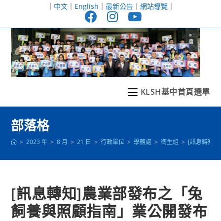
跳
｜
中文
｜
English
｜
最新公告
｜
網站導覽
｜
轉
至
主
要
內
容
KLSH基中首頁選單
部落格
>
2023 年
>
8 月
>
21 日
>
行政單位
>
學務處
>
衛生組
>
[訊息轉知
[訊息轉知]農業部發布之「兔
飼養與照顧指南」業公開發布