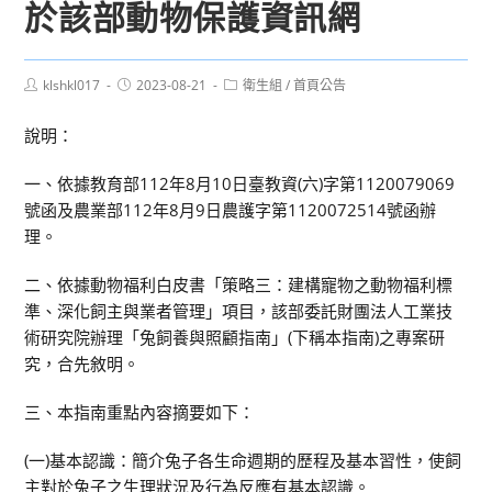
於該部動物保護資訊網
Post
Post
Post
klshkl017
2023-08-21
衛生組
/
首頁公告
author:
published:
category:
說明：
一、依據教育部112年8月10日臺教資(六)字第1120079069
號函及農業部112年8月9日農護字第1120072514號函辦
理。
二、依據動物福利白皮書「策略三：建構寵物之動物福利標
準、深化飼主與業者管理」項目，該部委託財團法人工業技
術研究院辦理「兔飼養與照顧指南」(下稱本指南)之專案研
究，合先敘明。
三、本指南重點內容摘要如下：
(一)基本認識：簡介兔子各生命週期的歷程及基本習性，使飼
主對於兔子之生理狀況及行為反應有基本認識。