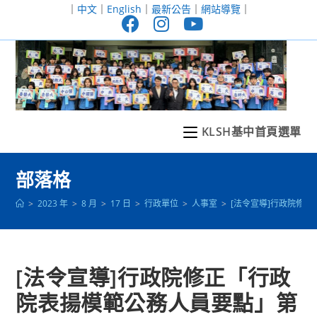
跳
｜
中文
｜
English
｜
最新公告
｜
網站導覽
｜
轉
至
主
要
內
容
KLSH基中首頁選單
部落格
>
2023 年
>
8 月
>
17 日
>
行政單位
>
人事室
>
[法令宣導]行政院修
[法令宣導]行政院修正「行政
院表揚模範公務人員要點」第