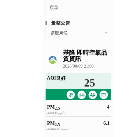
Search
for:
彙整公告
彙
選取月份
整
公
告