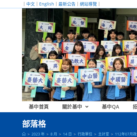
跳
｜
中文
｜
English
｜
最新公告
｜
網站導覽
｜
轉
至
主
要
內
容
基中首頁
關於基中
基中QA
部落格
>
2023 年
>
8 月
>
14 日
>
行政單位
>
主計室
>
112年07